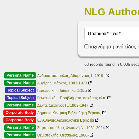
NLG Author
ταξινόμηση ανά είδος
63 records found in 0.006 sec
Personal Name
Ανδρουτσόπουλος, Αδαμάντιος Ι., 1919-
Personal Name
Αυγέρης, Μάρκος, 1883-1973
Topical Subject
Γεωφυσική -- Διδακτικά βιβλία
Topical Subject
Γεωφυσική -- Προβλήματα, ασκήσεις κλπ.
Personal Name
Δέλτα, Στέφανος Γ., 1863-1947
Corporate Body
Δημόσια Κεντρική Βιβλιοθήκη Βέροιας
Corporate Body
Εν Αθήναις Αρχαιολογική Εταιρεία
Personal Name
Ζαφειροπούλου, Φωτεινή Ν., 1931-2024
Personal Name
Θεμιστοκλής, Θεσσαλός, 1980-